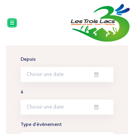
MAIRIE
MES
DÉMARCHES
VIE
PRATIQUE
Depuis
HISTOIRE
ET
PATRIMOINE
ÉVÉNEMENTS
à
Type d'événement